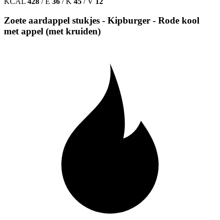
KCAL
428
/
E
36
/
K
45
/
V
12
Zoete aardappel stukjes - Kipburger - Rode kool
met appel (met kruiden)