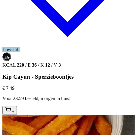
Lowcarb
حلال
HALAL
KCAL
220
/
E
36
/
K
12
/
V
3
Kip Cayun - Sperzieboontjes
€ 7,49
Voor 23:59 besteld, morgen in huis!
+