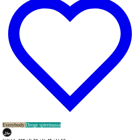
Everybody
Droge spiermassa
حلال
HALAL