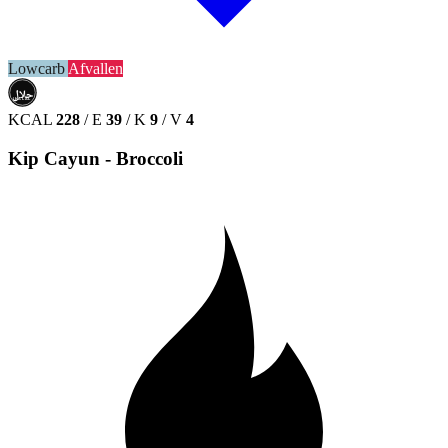
Lowcarb
Afvallen
حلال
HALAL
KCAL
228
/
E
39
/
K
9
/
V
4
Kip Cayun - Broccoli