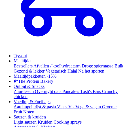
Try-out
Maaltijden
Bestsellers
Afvallen / koolhydraatarm
Droge spiermassa
Bulk
Gezond & lekker
Vegetarisch
Halal
Na het sporten
Maaltijdpakketten
-15%
🥐
The Protein Bakery
Ontbijt & Snacks
Zuurdesem
Overnight oats
Pancakes
Tosti's
Bars
Crunchy
chicken
Voeding & Fuelbags
Aardappel, rijst & pasta
Vlees
Vis
Vega & vegan
Groente
Fruit
Noten
Sauzen & kruiden
Light sauzen
Kruiden
Cooking sprays