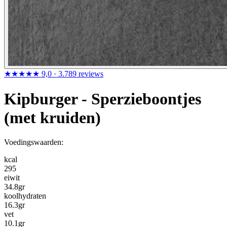
★★★★★
9,0
· 3.789 reviews
Kipburger - Sperzieboontjes
(met kruiden)
Voedingswaarden:
kcal
295
eiwit
34.8
gr
koolhydraten
16.3
gr
vet
10.1
gr