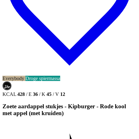
Everybody
Droge spiermassa
حلال
HALAL
KCAL
428
/
E
36
/
K
45
/
V
12
Zoete aardappel stukjes - Kipburger - Rode kool
met appel (met kruiden)