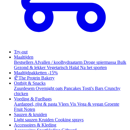
Try-out
Maaltijden
Bestsellers
Afvallen / koolhydraatarm
Droge spiermassa
Bulk
Gezond & lekker
Vegetarisch
Halal
Na het sporten
Maaltijdpakketten
-15%
🥐
The Protein Bakery
Ontbijt & Snacks
Zuurdesem
Overnight oats
Pancakes
Tosti's
Bars
Crunchy
chicken
Voeding & Fuelbags
Aardappel, rijst & pasta
Vlees
Vis
Vega & vegan
Groente
Fruit
Noten
Sauzen & kruiden
Light sauzen
Kruiden
Cooking sprays
Accessoires & Kleding