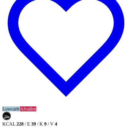
Lowcarb
Afvallen
حلال
HALAL
KCAL
228
/
E
39
/
K
9
/
V
4