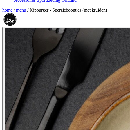
Accessoires
Sportkleding
Giftcard
home
/
menu
/
Kipburger - Sperzieboontjes (met kruiden)
حلال
HALAL