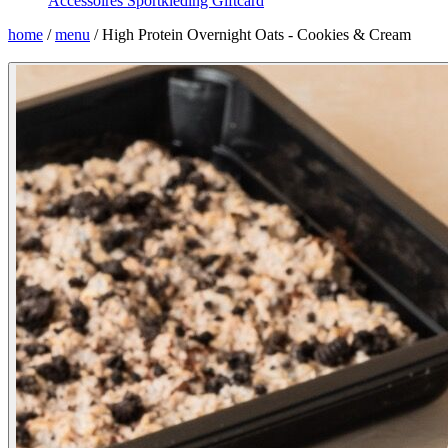
Accessoires
Sportkleding
Giftcard
home
/
menu
/
High Protein Overnight Oats - Cookies & Cream