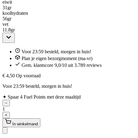
eiwit
31
gr
koolhydraten
56
gr
vet
11.8
gr
Voor 23:59 besteld, morgen in huis!
Plan je eigen bezorgmoment (ma-vr)
Gem. klantscore 9,0/10 uit 3.789 reviews
€ 4,50
Op voorraad
Voor 23:59 besteld, morgen in huis!
✦
Spaar 4 Fuel Points met deze maaltijd
−
1
+
In winkelmand