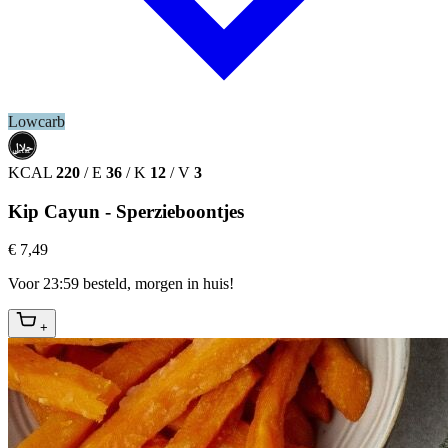
Lowcarb
حلال
HALAL
KCAL
220
/
E
36
/
K
12
/
V
3
Kip Cayun - Sperzieboontjes
€ 7,49
Voor 23:59 besteld, morgen in huis!
+