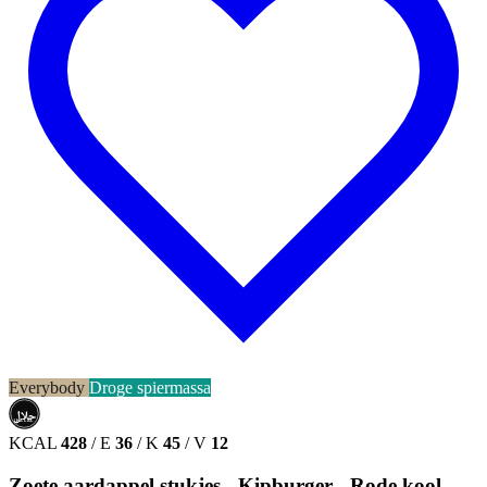
Everybody
Droge spiermassa
حلال
HALAL
KCAL
428
/
E
36
/
K
45
/
V
12
Zoete aardappel stukjes - Kipburger - Rode kool