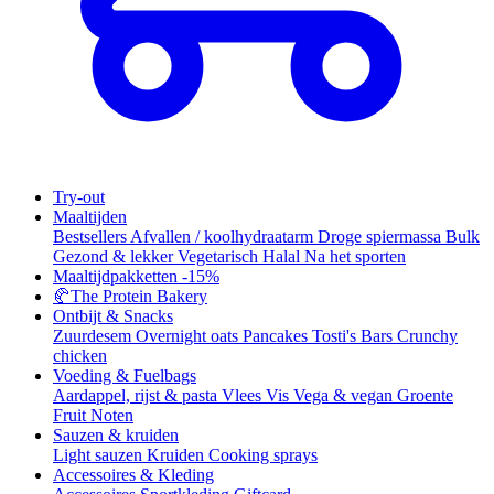
Try-out
Maaltijden
Bestsellers
Afvallen / koolhydraatarm
Droge spiermassa
Bulk
Gezond & lekker
Vegetarisch
Halal
Na het sporten
Maaltijdpakketten
-15%
🥐
The Protein Bakery
Ontbijt & Snacks
Zuurdesem
Overnight oats
Pancakes
Tosti's
Bars
Crunchy
chicken
Voeding & Fuelbags
Aardappel, rijst & pasta
Vlees
Vis
Vega & vegan
Groente
Fruit
Noten
Sauzen & kruiden
Light sauzen
Kruiden
Cooking sprays
Accessoires & Kleding