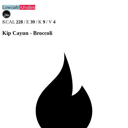
Lowcarb
Afvallen
حلال
HALAL
KCAL
228
/
E
39
/
K
9
/
V
4
Kip Cayun - Broccoli