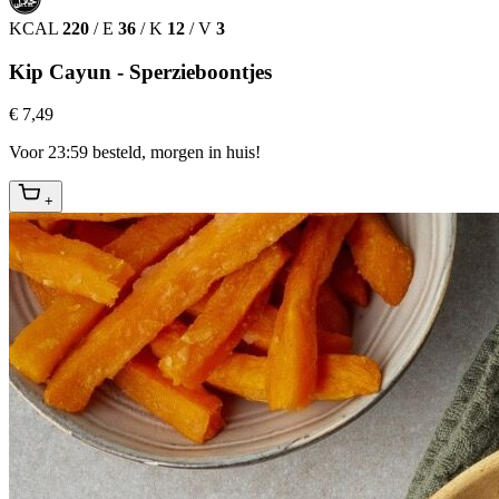
حلال
HALAL
KCAL
220
/
E
36
/
K
12
/
V
3
Kip Cayun - Sperzieboontjes
€ 7,49
Voor 23:59 besteld, morgen in huis!
+