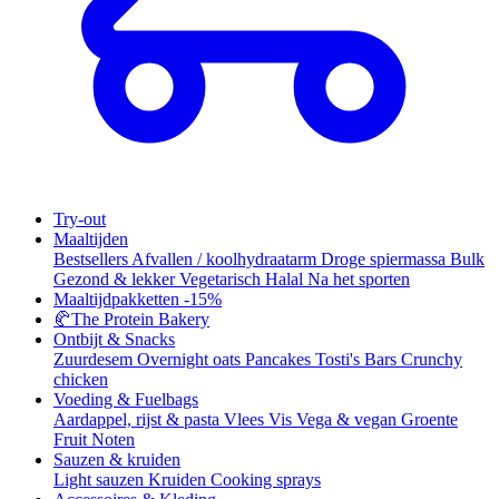
Try-out
Maaltijden
Bestsellers
Afvallen / koolhydraatarm
Droge spiermassa
Bulk
Gezond & lekker
Vegetarisch
Halal
Na het sporten
Maaltijdpakketten
-15%
🥐
The Protein Bakery
Ontbijt & Snacks
Zuurdesem
Overnight oats
Pancakes
Tosti's
Bars
Crunchy
chicken
Voeding & Fuelbags
Aardappel, rijst & pasta
Vlees
Vis
Vega & vegan
Groente
Fruit
Noten
Sauzen & kruiden
Light sauzen
Kruiden
Cooking sprays