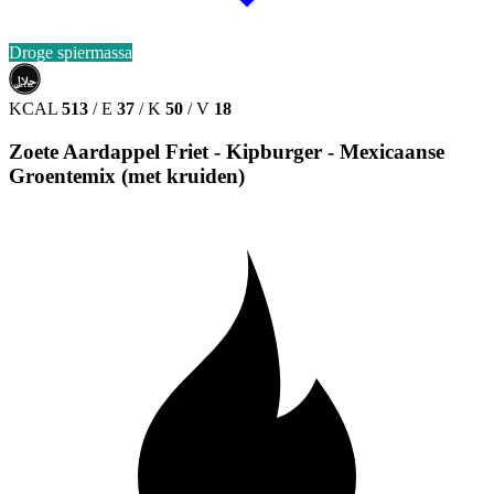
Droge spiermassa
حلال
HALAL
KCAL
513
/
E
37
/
K
50
/
V
18
Zoete Aardappel Friet - Kipburger - Mexicaanse
Groentemix (met kruiden)