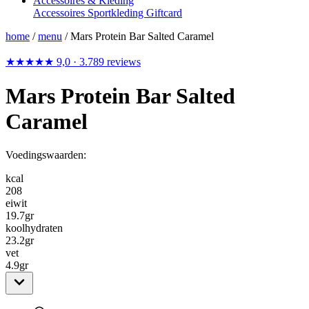
Accessoires & Kleding
Accessoires
Sportkleding
Giftcard
home
/
menu
/
Mars Protein Bar Salted Caramel
★★★★★
9,0
· 3.789 reviews
Mars Protein Bar Salted
Caramel
Voedingswaarden:
kcal
208
eiwit
19.7
gr
koolhydraten
23.2
gr
vet
4.9
gr