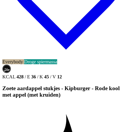
Everybody
Droge spiermassa
حلال
HALAL
KCAL
428
/
E
36
/
K
45
/
V
12
Zoete aardappel stukjes - Kipburger - Rode kool
met appel (met kruiden)