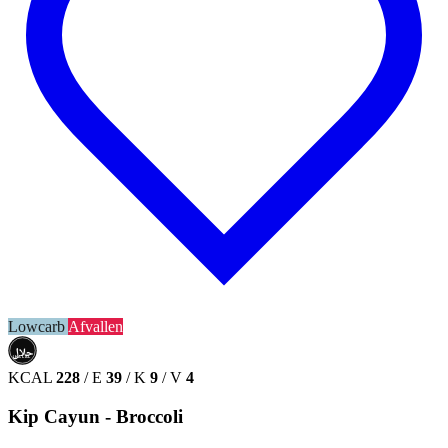
Lowcarb
Afvallen
حلال
HALAL
KCAL
228
/
E
39
/
K
9
/
V
4
Kip Cayun - Broccoli