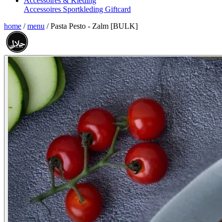
Accessoires & Kleding
Accessoires
Sportkleding
Giftcard
home
/
menu
/
Pasta Pesto - Zalm [BULK]
حلال
HALAL