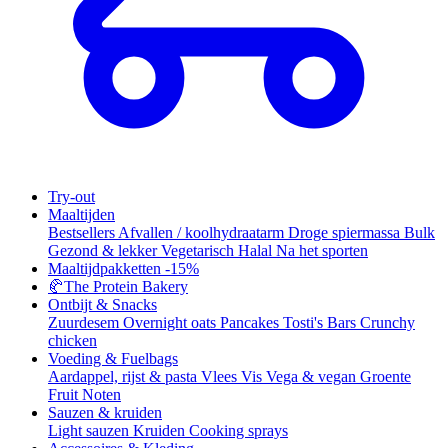
Try-out
Maaltijden
Bestsellers
Afvallen / koolhydraatarm
Droge spiermassa
Bulk
Gezond & lekker
Vegetarisch
Halal
Na het sporten
Maaltijdpakketten
-15%
🥐
The Protein Bakery
Ontbijt & Snacks
Zuurdesem
Overnight oats
Pancakes
Tosti's
Bars
Crunchy
chicken
Voeding & Fuelbags
Aardappel, rijst & pasta
Vlees
Vis
Vega & vegan
Groente
Fruit
Noten
Sauzen & kruiden
Light sauzen
Kruiden
Cooking sprays