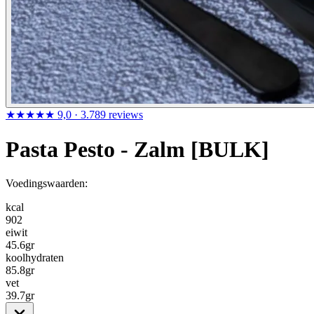
★★★★★
9,0
· 3.789 reviews
Pasta Pesto - Zalm [BULK]
Voedingswaarden:
kcal
902
eiwit
45.6
gr
koolhydraten
85.8
gr
vet
39.7
gr