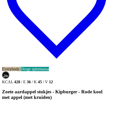
Everybody
Droge spiermassa
حلال
HALAL
KCAL
428
/
E
36
/
K
45
/
V
12
Zoete aardappel stukjes - Kipburger - Rode kool
met appel (met kruiden)