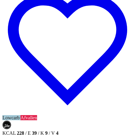
Lowcarb
Afvallen
حلال
HALAL
KCAL
228
/
E
39
/
K
9
/
V
4