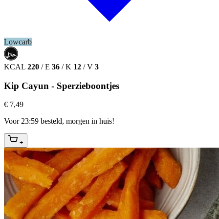
Lowcarb
حلال
HALAL
KCAL
220
/
E
36
/
K
12
/
V
3
Kip Cayun - Sperzieboontjes
€ 7,49
Voor 23:59 besteld, morgen in huis!
+