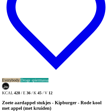
Everybody
Droge spiermassa
حلال
HALAL
KCAL
428
/
E
36
/
K
45
/
V
12
Zoete aardappel stukjes - Kipburger - Rode kool
met appel (met kruiden)