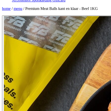
Accessoires
Sportkleding
Giftcard
home
/
menu
/
Premium Meat Balls kant en klaar - Beef 1KG