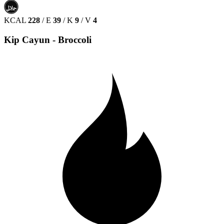
حلال
HALAL
KCAL
228
/
E
39
/
K
9
/
V
4
Kip Cayun - Broccoli