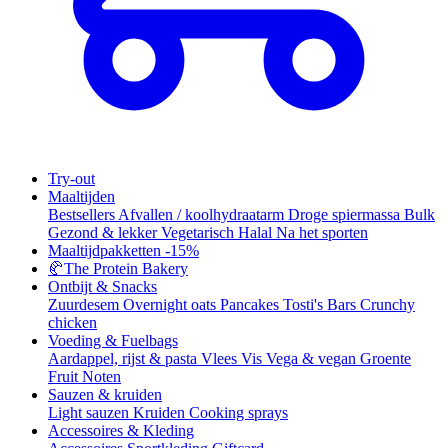
Try-out
Maaltijden
Bestsellers
Afvallen / koolhydraatarm
Droge spiermassa
Bulk
Gezond & lekker
Vegetarisch
Halal
Na het sporten
Maaltijdpakketten
-15%
🥐
The Protein Bakery
Ontbijt & Snacks
Zuurdesem
Overnight oats
Pancakes
Tosti's
Bars
Crunchy
chicken
Voeding & Fuelbags
Aardappel, rijst & pasta
Vlees
Vis
Vega & vegan
Groente
Fruit
Noten
Sauzen & kruiden
Light sauzen
Kruiden
Cooking sprays
Accessoires & Kleding