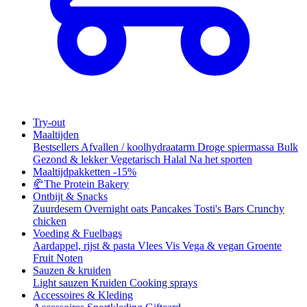
Try-out
Maaltijden
Bestsellers
Afvallen / koolhydraatarm
Droge spiermassa
Bulk
Gezond & lekker
Vegetarisch
Halal
Na het sporten
Maaltijdpakketten
-15%
🥐
The Protein Bakery
Ontbijt & Snacks
Zuurdesem
Overnight oats
Pancakes
Tosti's
Bars
Crunchy
chicken
Voeding & Fuelbags
Aardappel, rijst & pasta
Vlees
Vis
Vega & vegan
Groente
Fruit
Noten
Sauzen & kruiden
Light sauzen
Kruiden
Cooking sprays
Accessoires & Kleding