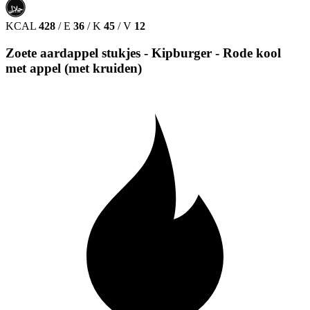
حلال
HALAL
KCAL
428
/
E
36
/
K
45
/
V
12
Zoete aardappel stukjes - Kipburger - Rode kool
met appel (met kruiden)