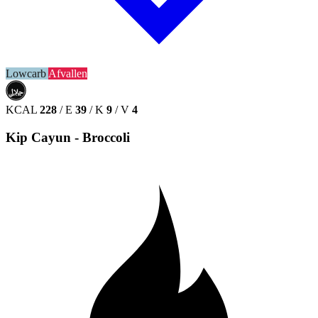
Lowcarb
Afvallen
حلال
HALAL
KCAL
228
/
E
39
/
K
9
/
V
4
Kip Cayun - Broccoli