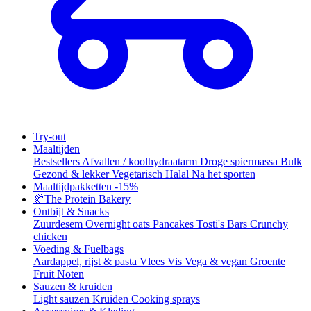
Try-out
Maaltijden
Bestsellers
Afvallen / koolhydraatarm
Droge spiermassa
Bulk
Gezond & lekker
Vegetarisch
Halal
Na het sporten
Maaltijdpakketten
-15%
🥐
The Protein Bakery
Ontbijt & Snacks
Zuurdesem
Overnight oats
Pancakes
Tosti's
Bars
Crunchy
chicken
Voeding & Fuelbags
Aardappel, rijst & pasta
Vlees
Vis
Vega & vegan
Groente
Fruit
Noten
Sauzen & kruiden
Light sauzen
Kruiden
Cooking sprays