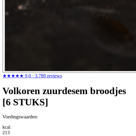
★★★★★
9,0
· 3.789 reviews
Volkoren zuurdesem broodjes
[6 STUKS]
Voedingswaarden:
kcal
213