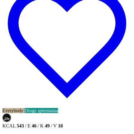
Everybody
Droge spiermassa
حلال
HALAL
KCAL
543
/
E
46
/
K
49
/
V
18