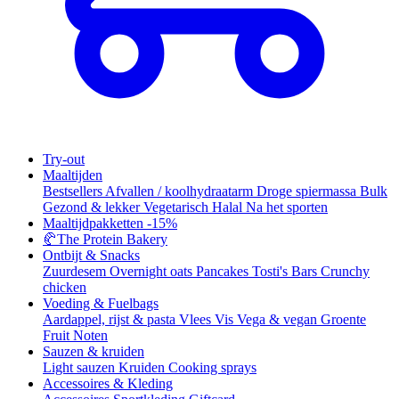
Try-out
Maaltijden
Bestsellers
Afvallen / koolhydraatarm
Droge spiermassa
Bulk
Gezond & lekker
Vegetarisch
Halal
Na het sporten
Maaltijdpakketten
-15%
🥐
The Protein Bakery
Ontbijt & Snacks
Zuurdesem
Overnight oats
Pancakes
Tosti's
Bars
Crunchy
chicken
Voeding & Fuelbags
Aardappel, rijst & pasta
Vlees
Vis
Vega & vegan
Groente
Fruit
Noten
Sauzen & kruiden
Light sauzen
Kruiden
Cooking sprays
Accessoires & Kleding