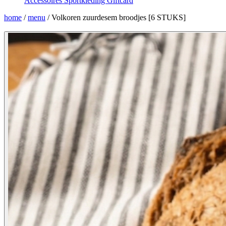
Accessoires
Sportkleding
Giftcard
home
/
menu
/
Volkoren zuurdesem broodjes [6 STUKS]