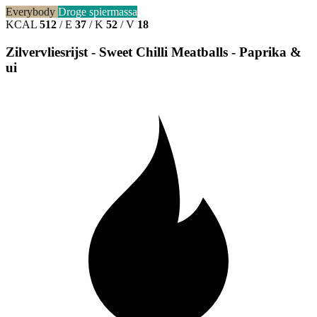
Everybody
Droge spiermassa
KCAL
512
/
E
37
/
K
52
/
V
18
Zilvervliesrijst - Sweet Chilli Meatballs - Paprika &
ui