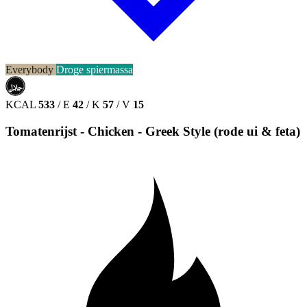
Everybody
Droge spiermassa
حلال
HALAL
KCAL
533
/
E
42
/
K
57
/
V
15
Tomatenrijst - Chicken - Greek Style (rode ui & feta)