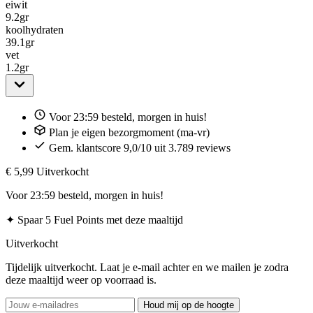
eiwit
9.2
gr
koolhydraten
39.1
gr
vet
1.2
gr
Voor 23:59 besteld, morgen in huis!
Plan je eigen bezorgmoment (ma-vr)
Gem. klantscore 9,0/10 uit 3.789 reviews
€ 5,99
Uitverkocht
Voor 23:59 besteld, morgen in huis!
✦
Spaar 5 Fuel Points met deze maaltijd
Uitverkocht
Tijdelijk uitverkocht. Laat je e-mail achter en we mailen je zodra
deze maaltijd weer op voorraad is.
Houd mij op de hoogte