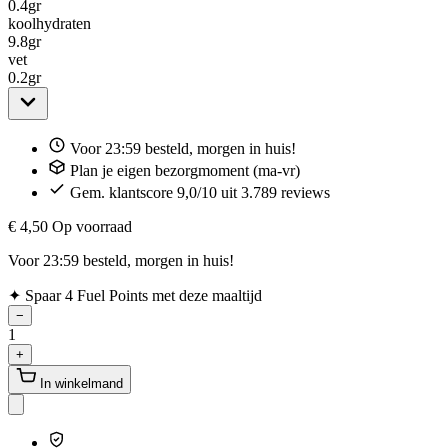
0.4
gr
koolhydraten
9.8
gr
vet
0.2
gr
Voor 23:59 besteld, morgen in huis!
Plan je eigen bezorgmoment (ma-vr)
Gem. klantscore 9,0/10 uit 3.789 reviews
€ 4,50
Op voorraad
Voor 23:59 besteld, morgen in huis!
✦
Spaar 4 Fuel Points met deze maaltijd
−
1
+
In winkelmand