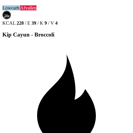
Lowcarb
Afvallen
حلال
HALAL
KCAL
228
/
E
39
/
K
9
/
V
4
Kip Cayun - Broccoli