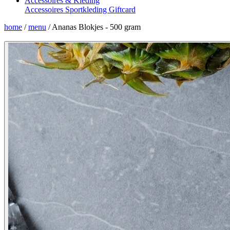
Accessoires & Kleding
Accessoires
Sportkleding
Giftcard
home
/
menu
/
Ananas Blokjes - 500 gram