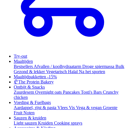
Try-out
Maaltijden
Bestsellers
Afvallen / koolhydraatarm
Droge spiermassa
Bulk
Gezond & lekker
Vegetarisch
Halal
Na het sporten
Maaltijdpakketten
-15%
🥐
The Protein Bakery
Ontbijt & Snacks
Zuurdesem
Overnight oats
Pancakes
Tosti's
Bars
Crunchy
chicken
Voeding & Fuelbags
Aardappel, rijst & pasta
Vlees
Vis
Vega & vegan
Groente
Fruit
Noten
Sauzen & kruiden
Light sauzen
Kruiden
Cooking sprays