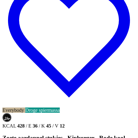
Everybody
Droge spiermassa
حلال
HALAL
KCAL
428
/
E
36
/
K
45
/
V
12
Zoete aardappel stukjes - Kipburger - Rode kool