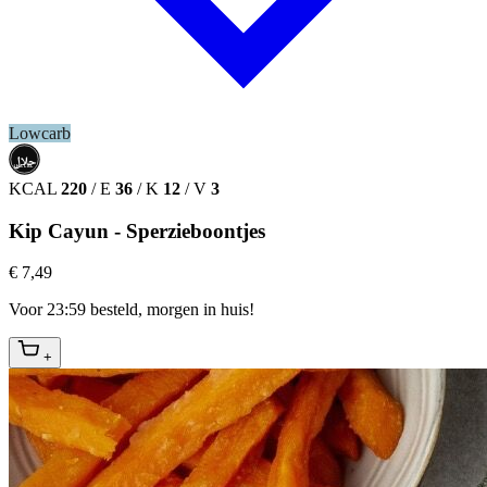
Lowcarb
حلال
HALAL
KCAL
220
/
E
36
/
K
12
/
V
3
Kip Cayun - Sperzieboontjes
€ 7,49
Voor 23:59 besteld, morgen in huis!
+