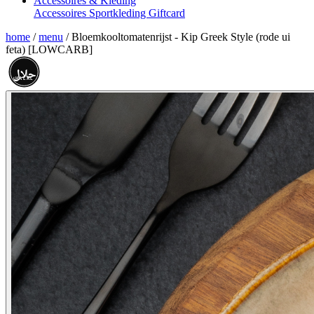
Accessoires & Kleding
Accessoires
Sportkleding
Giftcard
home
/
menu
/
Bloemkooltomatenrijst - Kip Greek Style (rode ui
feta) [LOWCARB]
حلال
HALAL