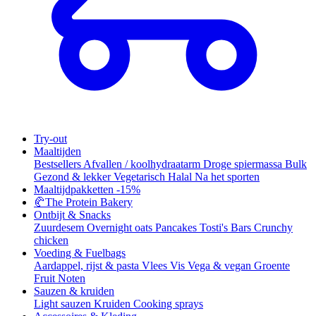
Try-out
Maaltijden
Bestsellers
Afvallen / koolhydraatarm
Droge spiermassa
Bulk
Gezond & lekker
Vegetarisch
Halal
Na het sporten
Maaltijdpakketten
-15%
🥐
The Protein Bakery
Ontbijt & Snacks
Zuurdesem
Overnight oats
Pancakes
Tosti's
Bars
Crunchy
chicken
Voeding & Fuelbags
Aardappel, rijst & pasta
Vlees
Vis
Vega & vegan
Groente
Fruit
Noten
Sauzen & kruiden
Light sauzen
Kruiden
Cooking sprays