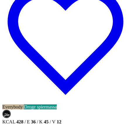
Everybody
Droge spiermassa
حلال
HALAL
KCAL
428
/
E
36
/
K
45
/
V
12