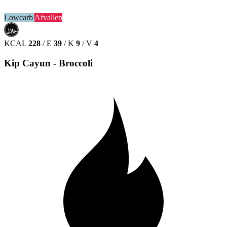
Lowcarb
Afvallen
حلال
HALAL
KCAL
228
/
E
39
/
K
9
/
V
4
Kip Cayun - Broccoli