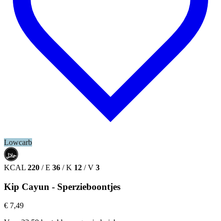
Lowcarb
حلال
HALAL
KCAL
220
/
E
36
/
K
12
/
V
3
Kip Cayun - Sperzieboontjes
€ 7,49