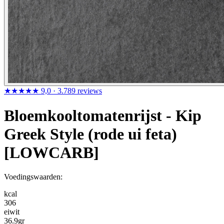
★★★★★
9,0
· 3.789 reviews
Bloemkooltomatenrijst - Kip
Greek Style (rode ui feta)
[LOWCARB]
Voedingswaarden:
kcal
306
eiwit
36.9
gr