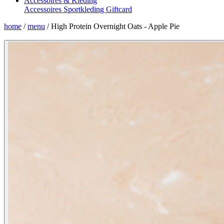
Accessoires & Kleding
Accessoires
Sportkleding
Giftcard
home
/
menu
/
High Protein Overnight Oats - Apple Pie