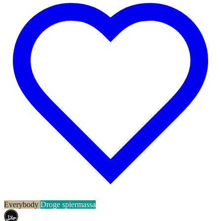
Everybody
Droge spiermassa
حلال
HALAL