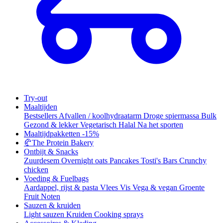
Try-out
Maaltijden
Bestsellers
Afvallen / koolhydraatarm
Droge spiermassa
Bulk
Gezond & lekker
Vegetarisch
Halal
Na het sporten
Maaltijdpakketten
-15%
🥐
The Protein Bakery
Ontbijt & Snacks
Zuurdesem
Overnight oats
Pancakes
Tosti's
Bars
Crunchy
chicken
Voeding & Fuelbags
Aardappel, rijst & pasta
Vlees
Vis
Vega & vegan
Groente
Fruit
Noten
Sauzen & kruiden
Light sauzen
Kruiden
Cooking sprays