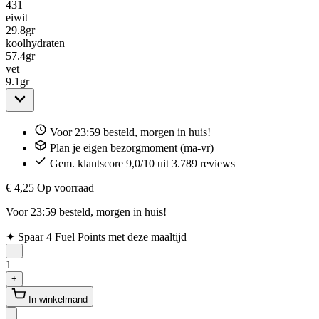
431
eiwit
29.8
gr
koolhydraten
57.4
gr
vet
9.1
gr
Voor 23:59 besteld, morgen in huis!
Plan je eigen bezorgmoment (ma-vr)
Gem. klantscore 9,0/10 uit 3.789 reviews
€ 4,25
Op voorraad
Voor 23:59 besteld, morgen in huis!
✦
Spaar 4 Fuel Points met deze maaltijd
−
1
+
In winkelmand