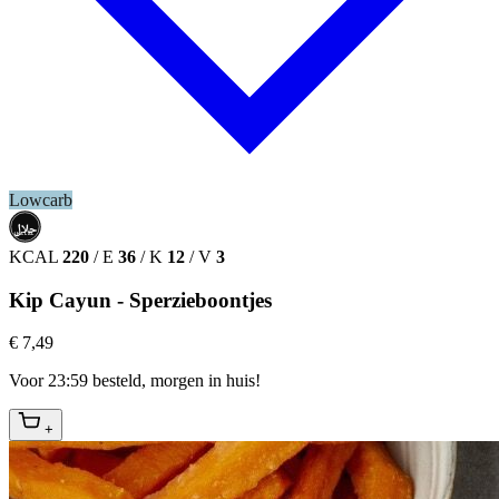
Lowcarb
حلال
HALAL
KCAL
220
/
E
36
/
K
12
/
V
3
Kip Cayun - Sperzieboontjes
€ 7,49
Voor 23:59 besteld, morgen in huis!
+