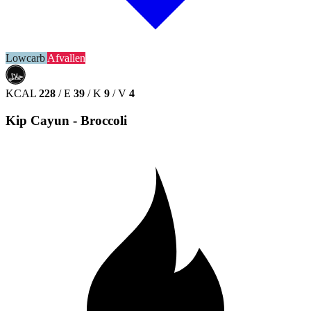
Lowcarb
Afvallen
حلال
HALAL
KCAL
228
/
E
39
/
K
9
/
V
4
Kip Cayun - Broccoli