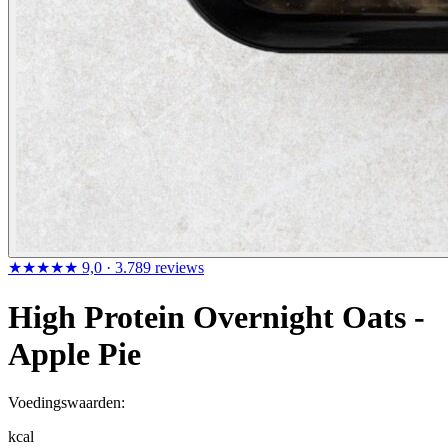
★★★★★
9,0
· 3.789 reviews
High Protein Overnight Oats -
Apple Pie
Voedingswaarden:
kcal