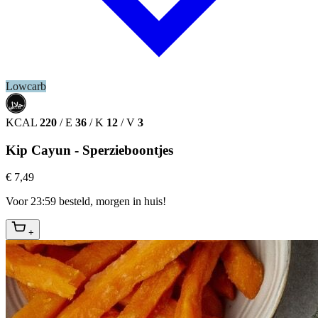
Lowcarb
حلال
HALAL
KCAL
220
/
E
36
/
K
12
/
V
3
Kip Cayun - Sperzieboontjes
€ 7,49
Voor 23:59 besteld, morgen in huis!
+