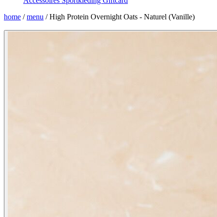
Accessoires
Sportkleding
Giftcard
home
/
menu
/
High Protein Overnight Oats - Naturel (Vanille)