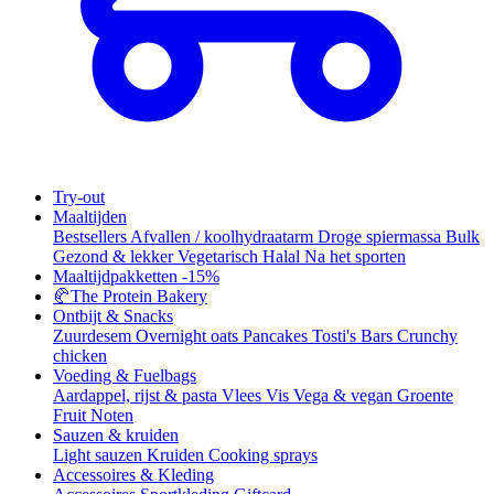
Try-out
Maaltijden
Bestsellers
Afvallen / koolhydraatarm
Droge spiermassa
Bulk
Gezond & lekker
Vegetarisch
Halal
Na het sporten
Maaltijdpakketten
-15%
🥐
The Protein Bakery
Ontbijt & Snacks
Zuurdesem
Overnight oats
Pancakes
Tosti's
Bars
Crunchy
chicken
Voeding & Fuelbags
Aardappel, rijst & pasta
Vlees
Vis
Vega & vegan
Groente
Fruit
Noten
Sauzen & kruiden
Light sauzen
Kruiden
Cooking sprays
Accessoires & Kleding