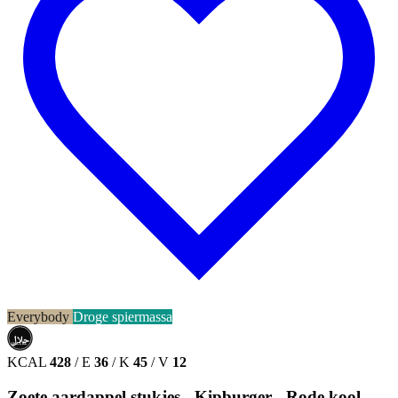
Everybody
Droge spiermassa
حلال
HALAL
KCAL
428
/
E
36
/
K
45
/
V
12
Zoete aardappel stukjes - Kipburger - Rode kool