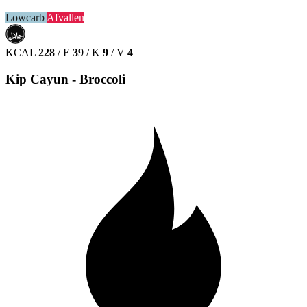
Lowcarb
Afvallen
حلال
HALAL
KCAL
228
/
E
39
/
K
9
/
V
4
Kip Cayun - Broccoli