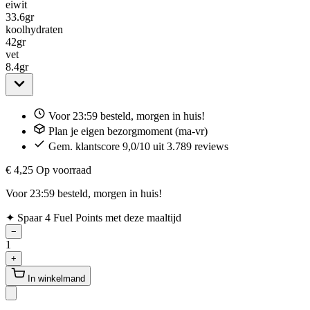
eiwit
33.6
gr
koolhydraten
42
gr
vet
8.4
gr
Voor 23:59 besteld, morgen in huis!
Plan je eigen bezorgmoment (ma-vr)
Gem. klantscore 9,0/10 uit 3.789 reviews
€ 4,25
Op voorraad
Voor 23:59 besteld, morgen in huis!
✦
Spaar 4 Fuel Points met deze maaltijd
−
1
+
In winkelmand