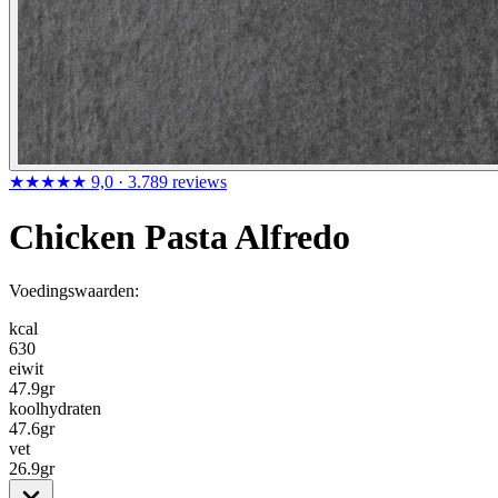
★★★★★
9,0
· 3.789 reviews
Chicken Pasta Alfredo
Voedingswaarden:
kcal
630
eiwit
47.9
gr
koolhydraten
47.6
gr
vet
26.9
gr