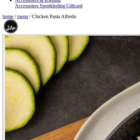
Accessoires & Kleding
Accessoires
Sportkleding
Giftcard
home
/
menu
/
Chicken Pasta Alfredo
حلال
HALAL