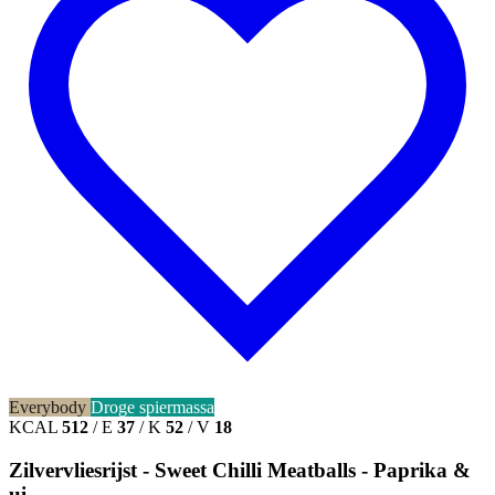
Everybody
Droge spiermassa
KCAL
512
/
E
37
/
K
52
/
V
18
Zilvervliesrijst - Sweet Chilli Meatballs - Paprika &
ui