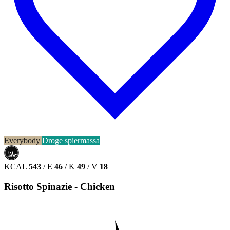
Everybody
Droge spiermassa
حلال
HALAL
KCAL
543
/
E
46
/
K
49
/
V
18
Risotto Spinazie - Chicken