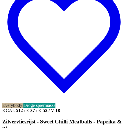
Everybody
Droge spiermassa
KCAL
512
/
E
37
/
K
52
/
V
18
Zilvervliesrijst - Sweet Chilli Meatballs - Paprika &
ui