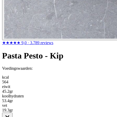
★★★★★
9,0
· 3.789 reviews
Pasta Pesto - Kip
Voedingswaarden:
kcal
564
eiwit
45.2
gr
koolhydraten
53.4
gr
vet
19.3
gr