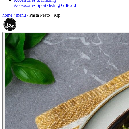
Accessoires & Kleding
Accessoires
Sportkleding
Giftcard
home
/
menu
/
Pasta Pesto - Kip
حلال
HALAL