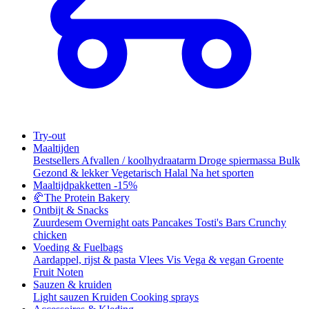
Try-out
Maaltijden
Bestsellers
Afvallen / koolhydraatarm
Droge spiermassa
Bulk
Gezond & lekker
Vegetarisch
Halal
Na het sporten
Maaltijdpakketten
-15%
🥐
The Protein Bakery
Ontbijt & Snacks
Zuurdesem
Overnight oats
Pancakes
Tosti's
Bars
Crunchy
chicken
Voeding & Fuelbags
Aardappel, rijst & pasta
Vlees
Vis
Vega & vegan
Groente
Fruit
Noten
Sauzen & kruiden
Light sauzen
Kruiden
Cooking sprays