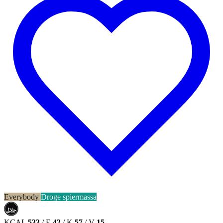
Everybody
Droge spiermassa
حلال
HALAL
KCAL
533
/
E
42
/
K
57
/
V
15