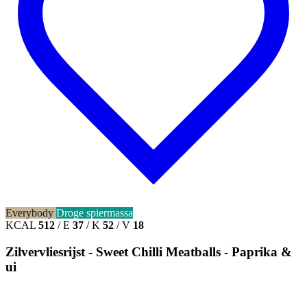
Everybody
Droge spiermassa
KCAL
512
/
E
37
/
K
52
/
V
18
Zilvervliesrijst - Sweet Chilli Meatballs - Paprika &
ui