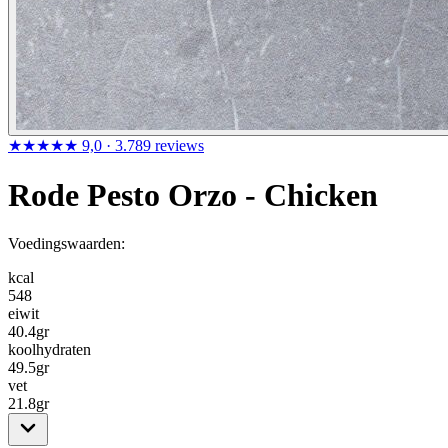
★★★★★
9,0
· 3.789 reviews
Rode Pesto Orzo - Chicken
Voedingswaarden:
kcal
548
eiwit
40.4
gr
koolhydraten
49.5
gr
vet
21.8
gr