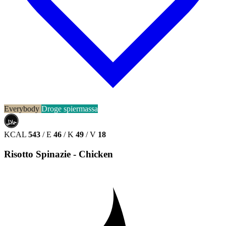
Everybody
Droge spiermassa
حلال
HALAL
KCAL
543
/
E
46
/
K
49
/
V
18
Risotto Spinazie - Chicken