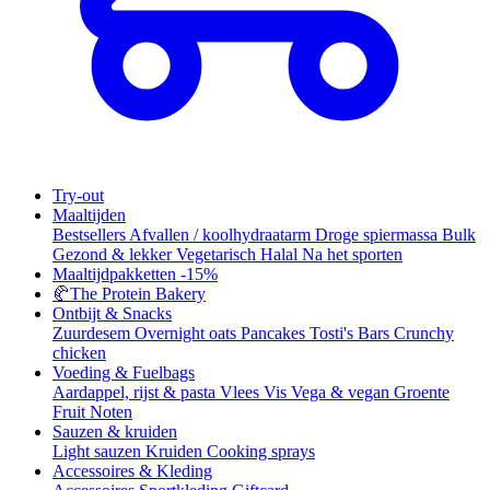
Try-out
Maaltijden
Bestsellers
Afvallen / koolhydraatarm
Droge spiermassa
Bulk
Gezond & lekker
Vegetarisch
Halal
Na het sporten
Maaltijdpakketten
-15%
🥐
The Protein Bakery
Ontbijt & Snacks
Zuurdesem
Overnight oats
Pancakes
Tosti's
Bars
Crunchy
chicken
Voeding & Fuelbags
Aardappel, rijst & pasta
Vlees
Vis
Vega & vegan
Groente
Fruit
Noten
Sauzen & kruiden
Light sauzen
Kruiden
Cooking sprays
Accessoires & Kleding