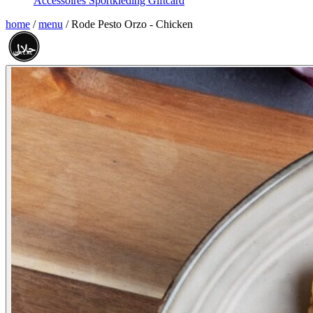
Accessoires
Sportkleding
Giftcard
home
/
menu
/
Rode Pesto Orzo - Chicken
حلال
HALAL