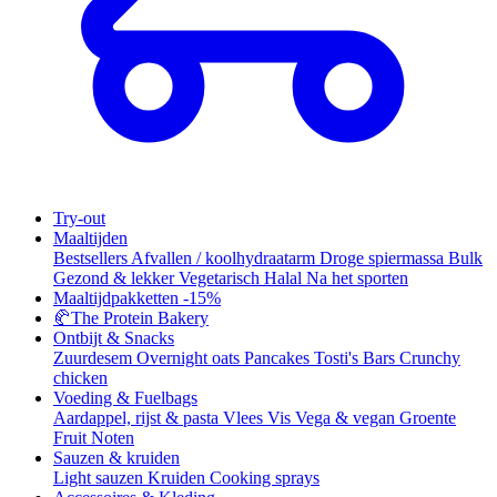
Try-out
Maaltijden
Bestsellers
Afvallen / koolhydraatarm
Droge spiermassa
Bulk
Gezond & lekker
Vegetarisch
Halal
Na het sporten
Maaltijdpakketten
-15%
🥐
The Protein Bakery
Ontbijt & Snacks
Zuurdesem
Overnight oats
Pancakes
Tosti's
Bars
Crunchy
chicken
Voeding & Fuelbags
Aardappel, rijst & pasta
Vlees
Vis
Vega & vegan
Groente
Fruit
Noten
Sauzen & kruiden
Light sauzen
Kruiden
Cooking sprays