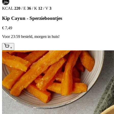
حلال
HALAL
KCAL
220
/
E
36
/
K
12
/
V
3
Kip Cayun - Sperzieboontjes
€ 7,49
Voor 23:59 besteld, morgen in huis!
+