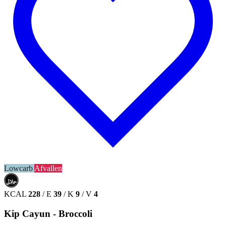
Lowcarb
Afvallen
حلال
HALAL
KCAL
228
/
E
39
/
K
9
/
V
4
Kip Cayun - Broccoli