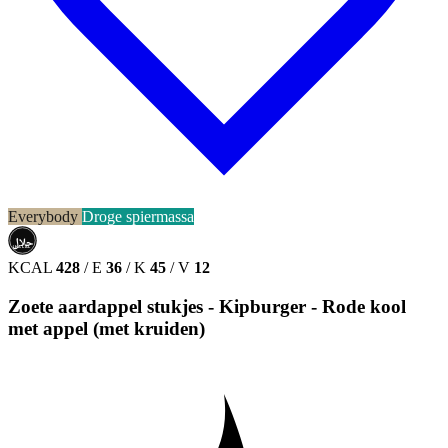
Everybody
Droge spiermassa
حلال
HALAL
KCAL
428
/
E
36
/
K
45
/
V
12
Zoete aardappel stukjes - Kipburger - Rode kool
met appel (met kruiden)