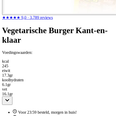
★★★★★
9,0
· 3.789 reviews
Vegetarische Burger Kant-en-
klaar
Voedingswaarden:
kcal
245
eiwit
17.3
gr
koolhydraten
6.1
gr
vet
16.1
gr
Voor 23:59 besteld, morgen in huis!