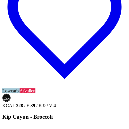
Lowcarb
Afvallen
حلال
HALAL
KCAL
228
/
E
39
/
K
9
/
V
4
Kip Cayun - Broccoli