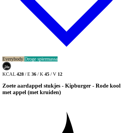
Everybody
Droge spiermassa
حلال
HALAL
KCAL
428
/
E
36
/
K
45
/
V
12
Zoete aardappel stukjes - Kipburger - Rode kool
met appel (met kruiden)