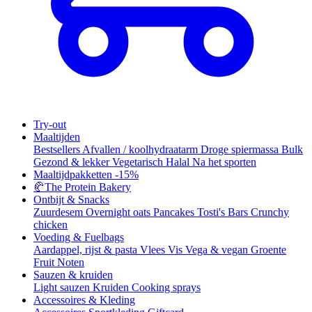
Try-out
Maaltijden
Bestsellers
Afvallen / koolhydraatarm
Droge spiermassa
Bulk
Gezond & lekker
Vegetarisch
Halal
Na het sporten
Maaltijdpakketten
-15%
🥐
The Protein Bakery
Ontbijt & Snacks
Zuurdesem
Overnight oats
Pancakes
Tosti's
Bars
Crunchy
chicken
Voeding & Fuelbags
Aardappel, rijst & pasta
Vlees
Vis
Vega & vegan
Groente
Fruit
Noten
Sauzen & kruiden
Light sauzen
Kruiden
Cooking sprays
Accessoires & Kleding