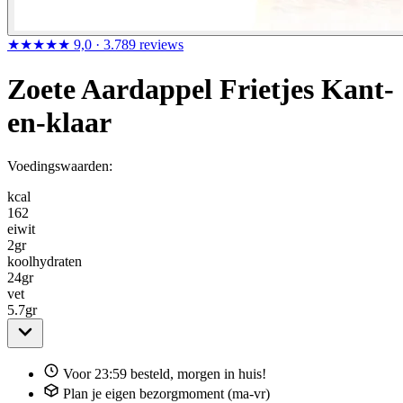
★★★★★
9,0
· 3.789 reviews
Zoete Aardappel Frietjes Kant-
en-klaar
Voedingswaarden:
kcal
162
eiwit
2
gr
koolhydraten
24
gr
vet
5.7
gr
Voor 23:59 besteld, morgen in huis!
Plan je eigen bezorgmoment (ma-vr)