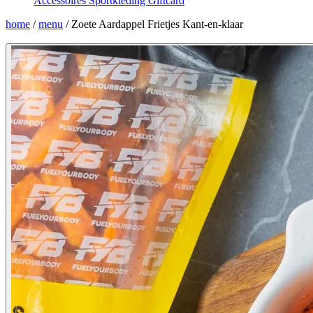
Accessoires
Sportkleding
Giftcard
home
/
menu
/
Zoete Aardappel Frietjes Kant-en-klaar